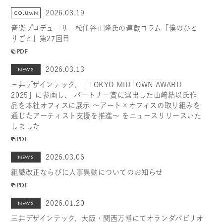
2026.03.19
COLUMN
音楽プロデューサー松任谷正隆氏の連載コラム「僕のひと
りごと」第27回目
PDF
2026.03.13
NEWS
三井デザインテック、「TOKYO MIDTOWN AWARD
2025」に参画し、 パートナー賞に選出した山﨑結以氏作
品を本社オフィスに展示 ～アート×オフィスの取り組みを
通じたアーティスト支援を推進～ をニュースリリースいた
しました
PDF
2026.03.06
NEWS
組織改正ならびに人事異動についてのお知らせ
PDF
2026.01.20
NEWS
三井デザインテック、大阪・関西万博にてオランダパビリオ