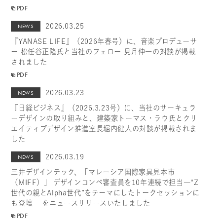
PDF
2026.03.25
NEWS
『YANASE LIFE』（2026年春号）に、音楽プロデューサ
ー 松任谷正隆氏と当社のフェロー 見月伸一の対談が掲載
されました
PDF
2026.03.23
NEWS
『日経ビジネス』（2026.3.23号）に、当社のサーキュラ
ーデザインの取り組みと、建築家トーマス・ラウ氏とクリ
エイティブデザイン推進室長堀内健人の対談が掲載されま
した
2026.03.19
NEWS
三井デザインテック、「マレーシア国際家具見本市
（MIFF）」 デザインコンペ審査員を10年連続で担当―“Z
世代の親とAlpha世代”をテーマにしたトークセッションに
も登壇― をニュースリリースいたしました
PDF