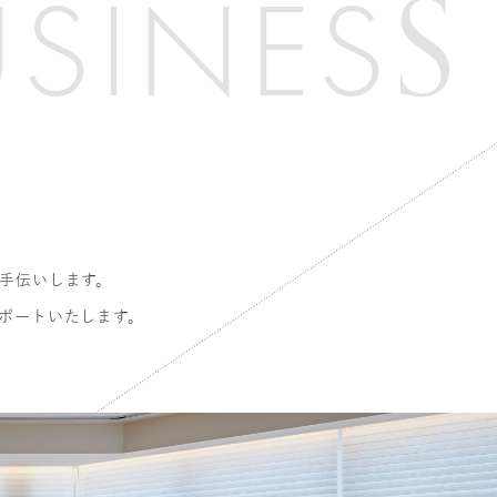
S
U
S
I
N
E
S
手伝いします。
ポートいたします。