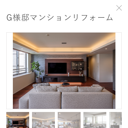
トップ
PROJECTS
G様邸マンションリフォーム
P
S
R
O
J
E
C
T
事例紹介
CROSSOVER DESIGNを体現した事例をご紹介し
ます
事例を探す
1 PROJECT