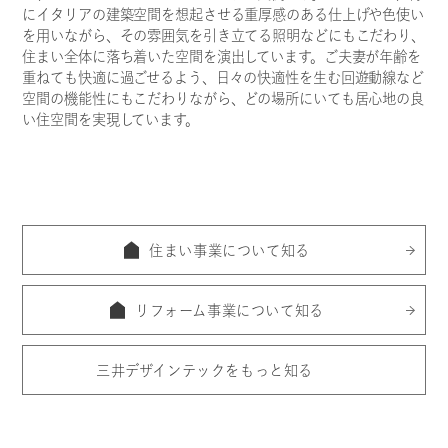
にイタリアの建築空間を想起させる重厚感のある仕上げや色使い
を用いながら、その雰囲気を引き立てる照明などにもこだわり、
C
T
住まい全体に落ち着いた空間を演出しています。ご夫妻が年齢を
O
N
T
A
C
重ねても快適に過ごせるよう、日々の快適性を生む回遊動線など
空間の機能性にもこだわりながら、どの場所にいても居心地の良
い住空間を実現しています。
個人の方のお問い合わせ
法人の方のお問い合わせ
住まい事業について知る
リフォーム事業について知る
三井デザインテックをもっと知る
住まい空間づくりの
パートナー