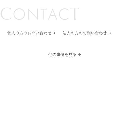
C
T
O
N
T
A
C
サービスブランド
個人の方のお問い合わせ
法人の方のお問い合わせ
他の事例を見る
三井不動産グループ