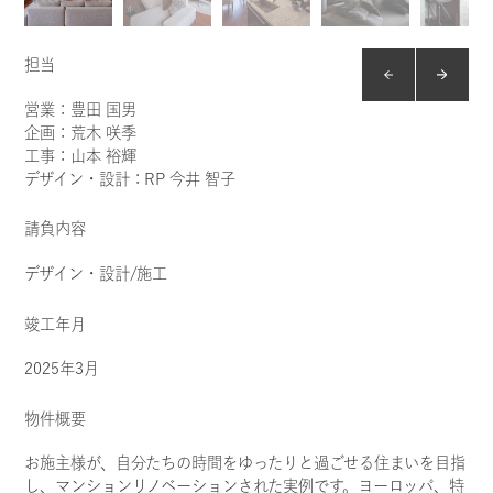
PROJECTS
担当
営業：豊田 国男
企画：荒木 咲季
工事：山本 裕輝
デザイン・設計：RP 今井 智子
請負内容
デザイン・設計/施工
竣工年月
住まい
2025年3月
G様邸マンションリフ
物件概要
ォーム
お施主様が、自分たちの時間をゆったりと過ごせる住まいを目指
し、マンションリノベーションされた実例です。ヨーロッパ、特