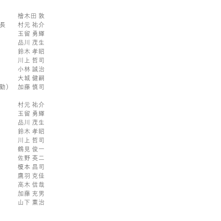
檜木田 敦
長
村元 祐介
玉留 勇輝
品川 茂生
鈴木 孝昭
川上 哲司
小林 誠治
大城 健嗣
勤）
加藤 慎司
村元 祐介
玉留 勇輝
品川 茂生
鈴木 孝昭
川上 哲司
鶴見 俊一
佐野 英二
榎本 昌司
鷹羽 克佳
高木 信哉
加藤 充男
山下 薫治