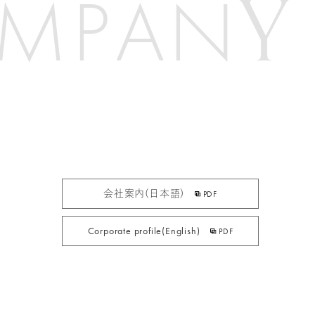
Y
M
P
A
N
会社案内(日本語)
PDF
Corporate profile(English)
PDF