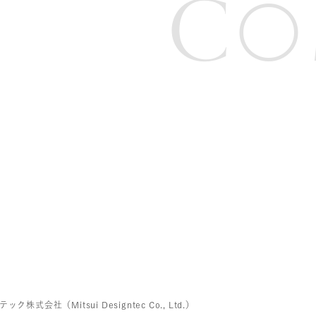
C
O
株式会社（Mitsui Designtec Co., Ltd.）