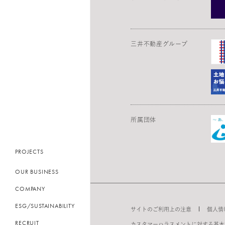
三井不動産グループ
住まい
ESG/SUSTAINABILITY トップ
ホテル
所属団体
トップメッセージ
ビル共用部
事業を通じた価値創造
PROJECTS
企業理念
オフィス
環境
OUR BUSINESS
会社概要
RECRUIT TOP
商業施設
社会
COMPANY
社長挨拶
採用情報
医療・福祉
統治
ESG/SUSTAINABILITY
サイトのご利用上の注意
個人情
事業拠点
本社オフィス紹介
RECRUIT
ダイバーシティ&インクルージョ
カスタマーハラスメントに対する基本