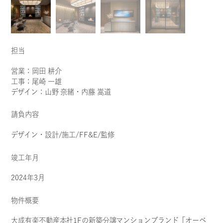
PROJECTS
担当
営業：岡田 耕介
工事：尾崎 一雄
デザイン：山野 奈緒・内藤 嵩道
請負内容
デザイン・設計/施工/FF&E/監修
竣工年月
住まい
2024年3月
大成有楽不動産株式会
社 OBER LOUNGE
物件概要
大成有楽不動産本社1Fの新築分譲マンションブランド「オーベ