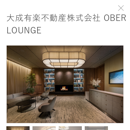
トップ
PROJECTS
大成有楽不動産株式会社 OBER
P
S
R
O
J
E
C
T
LOUNGE
事例紹介
CROSSOVER DESIGNを体現した事例をご紹介し
ます
事例を探す
1 PROJECT