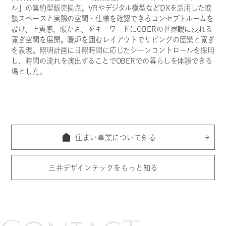
ル」の集約型販売拠点。VRやデジタル模型などDXを活用した商
談スペースと実際の空間・仕様を確認できるコンセプトルームを
C
T
設け、上質感、暖かさ、をキーワードにOBERの世界観に浸れる
O
N
T
A
C
寛ぎ空間を展開。暖炉を囲むレイアウトでリビングの団欒と寛ぎ
を表現。照明計画に日照時間に応じたシーンコントロールを採用
し、時間の流れを演出することでOBERでの暮らしを体験できる
場とした。
個人の方のお問い合わせ
法人の方のお問い合わせ
住まい事業について知る
三井デザインテックをもっと知る
住まい空間づくりの
パートナー