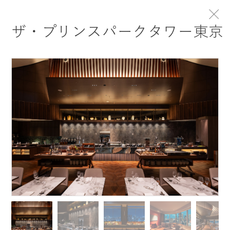
トップ
PROJECTS
ザ・プリンスパークタワー東京
P
S
R
O
J
E
C
T
事例紹介
CROSSOVER DESIGNを体現した事例をご紹介し
ます
事例を探す
1 PROJECT