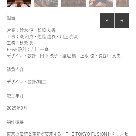
PROJECTS
担当
営業：鈴木 淳・松崎 友香
工事：磯 和成・佐藤 由衣・川上 亮汰
工務：秋元 秀一
FF&E設計：吉川 一真
デザイン・設計：田中 映子・渡辺 楓・上阪 弦・長谷川 真央
請負内容
デザイン・設計/施工
竣工年月
ホテル
2025年9月
ザ・プリンスパークタ
ワー東京
物件概要
東京の伝統と革新が交差する「THE TOKYO FUSION」をコンセ