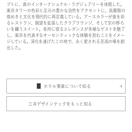
プトに、真のインターナショナル・ラグジュアリーを体現した。
東京タワーの色彩と足元の豊かな自然をアクセントに、高層階の
C
T
煌めきと文化を現代的に再定義している。アースカラーが食を彩
O
N
T
A
C
るレストラン、眺望を拡張したクラブラウンジ、そして空の移ろ
いを纏うスイート。各所に宿るエレガンスが多様なゲストを魅了
し、東京を代表するオーセンティックな体験を刻むことをイメー
ジしている。深化を遂げたこの地で、永く愛される至高の場を創
個人の方のお問い合わせ
法人の方のお問い合わせ
出した。
ホテル事業について知る
三井デザインテックをもっと知る
住まい空間づくりの
パートナー